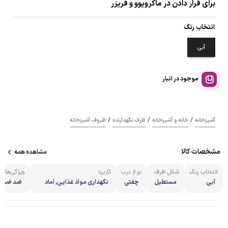
برای قرار دادن در ماکرویوو و فریزر
انتخاب رنگ
آبی
موجود در انبار
/
/
/
آشپزخانه
خانه و آشپزخانه
ظرف نگهدارنده
ظروف آشپزخانه
مشخصات کالا
مشاهده همه
انتخاب رنگ
شکل ظرف
نوع درب
کاربرد
ویژگی‌های 
آبی
مستطیل
چفتی
نگهداری مواد غذایی, آماد
ضد ضربه,
ه‌سازی وعده‌های غذایی, نگه
رابر برش,
داری غذای خشک
ضد حرارت
ی