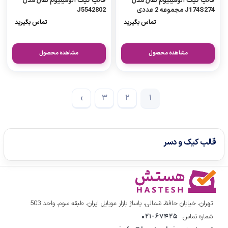
قالب کیک آلومینیوم تفال مدل
قالب کیک آلومینیوم تفال مدل
J174S274 مجموعه 2 عددی
J5542802
تماس بگیرید
تماس بگیرید
مشاهده محصول
مشاهده محصول
›
3
2
1
قالب کیک و دسر
تهران، خیابان حافظ شمالی، پاساژ بازار موبایل ایران، طبقه سوم، واحد 503
شماره تماس
021-67425