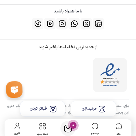
با ما همراه باشید
از جدیدترین تخفیف‌ها باخبر شوید
برای استفاده از مطالب هستش، داشتن «هدف غیرتجاری» و ذکر «منبع» کافیست. تمام حقوق
مرتبسازی
فیلتر کردن
اين وب‌سايت نیز برای شرکت آروین اعتماد همراه است.
0
جستجو
کاربری
خانه
دسته بندی