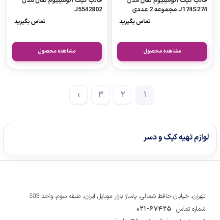
قالب کیک آلومینیوم تفال مدل
قالب کیک آلومینیوم تفال مدل
J174S274 مجموعه 2 عددی
J5542802
تماس بگیرید
تماس بگیرید
مشاهده محصول
مشاهده محصول
›
3
2
1
لوازم تهیه کیک و دسر
تهران، خیابان حافظ شمالی، پاساژ بازار موبایل ایران، طبقه سوم، واحد 503
شماره تماس
021-67425