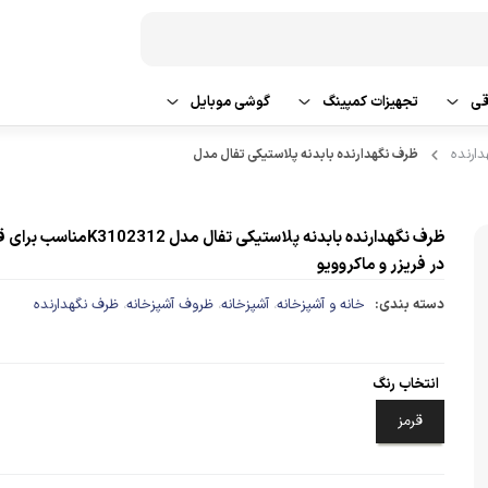
قی
تجهیزات کمپینگ
گوشی موبایل
ارنده
ظرف نگهدارنده بابدنه پلاستیکی تفال مدل
 شو و نظافت
تراول ماگ
گوشی سامسونگ
یش و گرمایش
گوشی شیائومی
ظرف نگهدارنده بابدنه پلاستیکی تفال مدل 12
در فریزر و ماکروویو
گوشی اپل
دسته بندی:
خانه و آشپزخانه
آشپزخانه
ظروف آشپزخانه
ظرف نگهدارنده
،
،
،
گوشی ردمی
لوازم جانبی گوشی موبایل
انتخاب رنگ
قرمز