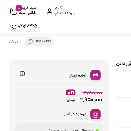
0
کاربری
سبد خرید
خالی است
ورود / ثبت نام
02167425
80192432
0 دیدگاه
K31023مناسب برای قرار دادن
آماده ارسال
۲۱
۳,۷۰۰,۰۰۰
۲,۹۵۰,۰۰۰
تومان
موجود در انبار
بروزرسانی قیمت:
7 ساعت پیش