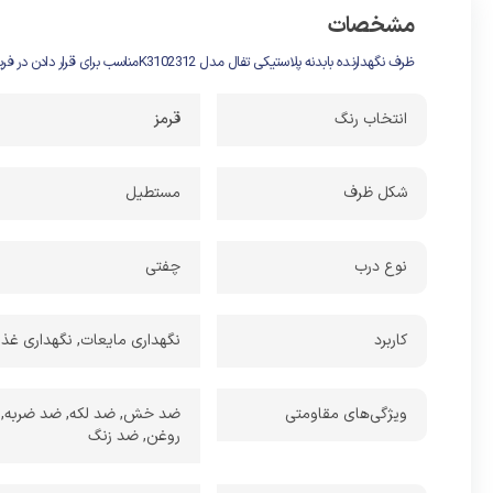
مشخصات
ظرف نگهدارنده بابدنه پلاستیکی تفال مدل K3102312مناسب برای قرار دادن در فریزر و ماکروویو
انتخاب رنگ
قرمز
شکل ظرف
مستطیل
نوع درب
چفتی
کاربرد
نگهداری مایعات, نگهداری غذا
ویژگی‌های مقاومتی
ضد خش, ضد لکه, ضد ضربه, ضد
روغن, ضد زنگ