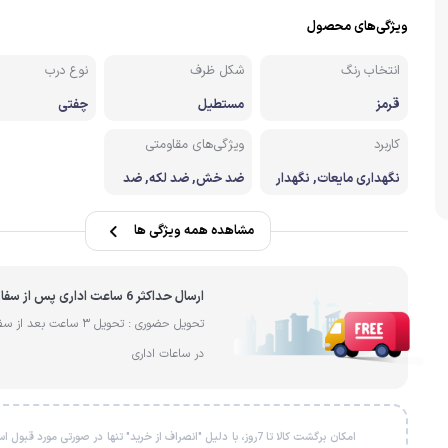
ویژگی‌های محصول
انتخاب رنگ
شکل ظرف
نوع درب
قرمز
مستطیل
چفتی
کاربرد
ویژگی‌های مقاومتی
نگهداری مایعات, نگهدار
ضد خش, ضد لکه, ضد
ی غذای خشک, آماده‌ساز
ضربه, ضد آب, مقاوم در ب
ی وعده‌های غذایی, نگه
رابر برش, عایق الکتریسی
داری مواد غذایی
ته, ضد حرارت, ضد مواد
مشاهده همه ویژگی ها
شیمیایی, ضد روغن, ضد
زنگ
ارسال حداکثر 6 ساعت اداری پس از سفارش
تحویل حضوری : تحویل 3 ساعت بعد 
در ساعات اداری
امکان برگشت کالا تا 7روز، با دلیل "انصراف از خرید" تنها در صورتی مورد قبو