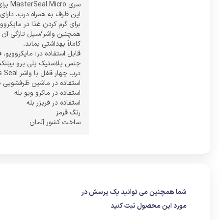
سری MasterSeal Micro برای نگهداری مواد غذایی طراحی شده و به حفظ کیفیت و تازگی غذا کمک می‌کند.
این ظرف به همراه درب، دارای ۴ چفت برای باز و بسته شدن راحت است
برای گرم کردن غذا در مایکروو
همچنین واشر/سیل تازگی آن ک
کاملاً بهداشتی بماند.
قابل استفاده در: مایکروویو،
جنس پلاستیک پلی پرو پیلن
درب چهار قفل با واشر Freshness Seal
استفاده در ماشین ظرفشویی ب
استفاده در ماکرو ویو بله
استفاده در فریزر بله
رنگ قرمز
ساخت کشور آلمان
شما همچنین می توانید یک پرسش در
مورد این محصول ثبت کنید