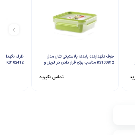
ظرف نگهدارنده بابدنه پلاستیکی تفال مدل
ظرف نگهدارنده 
K3100812 مناسب برای قرار دادن در فریزر و
02412
ماکروویو
ماکروفر
ید
تماس بگیرید
۳,۷۰۰,۰۰۰
۲۱