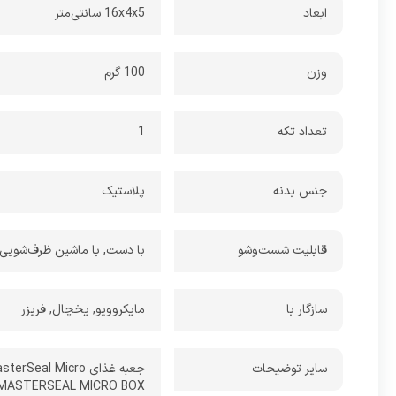
ابعاد
16x4x5 سانتی‌متر
وزن
100 گرم
تعداد تکه
1
جنس بدنه
پلاستیک
قابلیت شست‌وشو
با دست, با ماشین ظرف‌شویی
سازگار با
مایکروویو, یخچال, فریزر
سایر توضیحات
جعبه غذای MasterSeal Micro: ایده‌آل برای اینکه غذایتان را همه‌جا همراه داشته باشید!
MASTERSEAL MICRO BOX