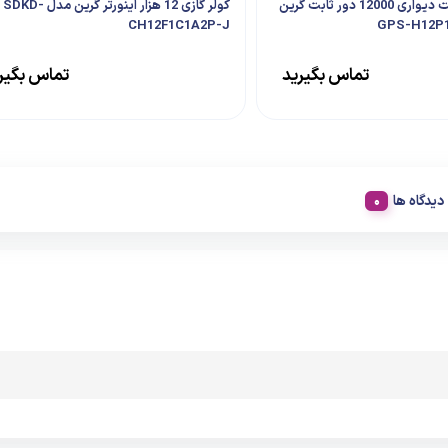
کولر گازی اسپلیت دیواری 12000 دور ثابت گرین
کولر گازی 12 هزار اینورتر گرین مدل SDKD-
CH12F1C1A2P-J
تماس بگیرید
تماس بگیر
دیدگاه ها