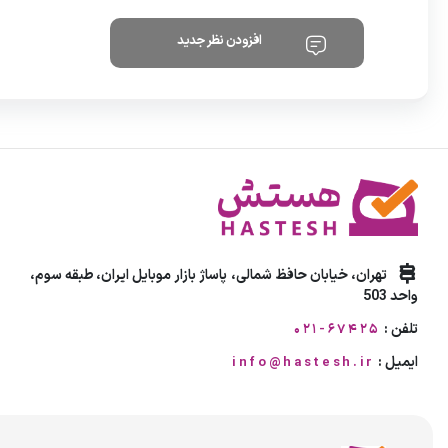
افزودن نظر جدید
تهران، خیابان حافظ شمالی، پاساژ بازار موبایل ایران، طبقه سوم،
واحد 503
تلفن :
021-67425
ایمیل :
info@hastesh.ir