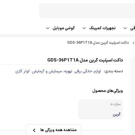
قی
تجهیزات کمپینگ
گوشی موبایل
داکت اسپلیت گرین مدل GDS-36P1T1A
 شو و نظافت
تراول ماگ
گوشی سامسونگ
یش و گرمایش
گوشی شیائومی
داکت اسپلیت گرین مدل GDS-36P1T1A
دسته بندی:
لوازم خانگی برقی
تهویه، سرمایش و گرمایش
کولر گازی
،
،
گوشی اپل
گوشی ردمی
ویژگی‌های محصول
سازنده
لوازم جانبی گوشی موبایل
گرین
مشاهده همه ویژگی ها