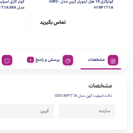
کولرگازی 18 هزار اینورتر گرین مدل GWS-
H18P1T1A
مدل GPS-H12P1T1A/MA
تماس بگیرید
مشخصات
پرسش و پاسخ
مشخصات
داکت اسپلیت گرین مدل GDS-36P1T1A
سازنده
گرین