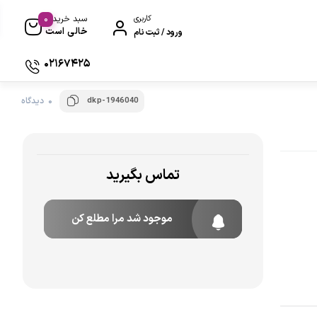
0
کاربری
سبد خرید
خالی است
ورود / ثبت نام
02167425
dkp-1946040
0 دیدگاه
تماس بگیرید
موجود شد مرا مطلع کن