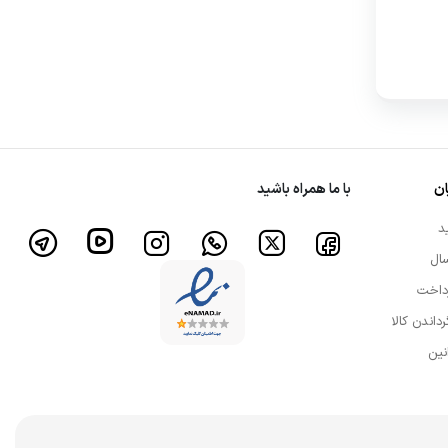
ن
با ما همراه باشید
د
ال
داخت
رداندن کالا
نین