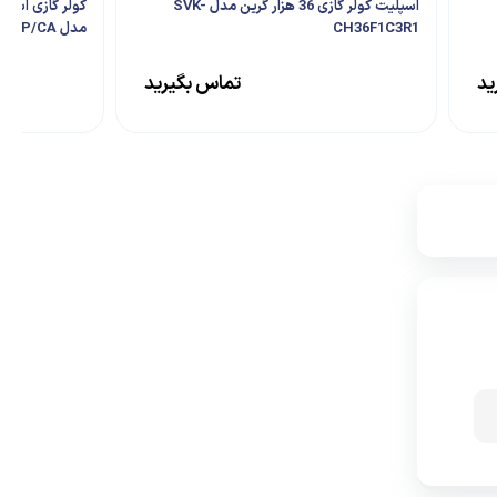
اسپلیت کولر گازی 36 هزار گرین مدل SVK-
CH36F1C3R1
مدل SDK-30F1C3A2P/CA
ید
تماس بگیرید