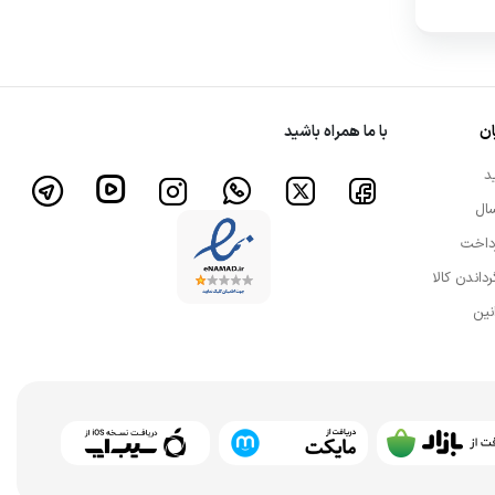
ن
با ما همراه باشید
د
ال
داخت
رداندن کالا
نین