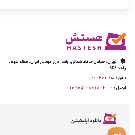
تهران، خیابان حافظ شمالی، پاساژ بازار موبایل ایران، طبقه سوم،
واحد 503
تلفن :
021-67425
ایمیل :
info@hastesh.ir
دانلود اپلیکیشن