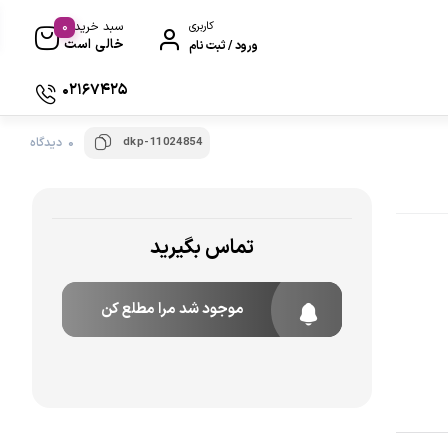
0
کاربری
سبد خرید
خالی است
ورود / ثبت نام
02167425
dkp-11024854
0 دیدگاه
تماس بگیرید
موجود شد مرا مطلع کن