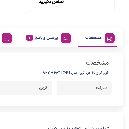
تماس بگیرید
مشخصات
پرسش و پاسخ
مشخصات
کولر گازی 36 هزار گرین مدل GFS-H36P1T3/R1
سازنده
گرین
شما همچنین می توانید یک پرسش در