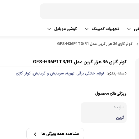
قی
تجهیزات کمپینگ
گوشی موبایل
کولر گازی 36 هزار گرین مدل GFS-H36P1T3/R1
 شو و نظافت
تراول ماگ
گوشی سامسونگ
یش و گرمایش
گوشی شیائومی
کولر گازی 36 هزار گرین مدل GFS-H36P1T3/R1
دسته بندی:
لوازم خانگی برقی
تهویه، سرمایش و گرمایش
کولر گازی
،
،
گوشی اپل
گوشی ردمی
ویژگی‌های محصول
سازنده
لوازم جانبی گوشی موبایل
گرین
مشاهده همه ویژگی ها