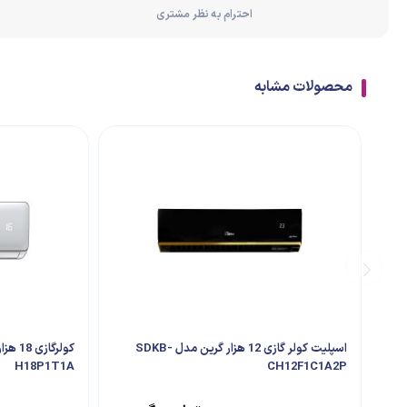
احترام به نظر مشتری
محصولات مشابه
اسپلیت کولر گازی 12 هزار گرین مدل SDKB-
H18P1T1A
CH12F1C1A2P