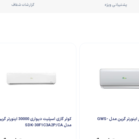
پشتیبانی ویژه
گزارشات شفاف
کولرگازی 18 هزار اینورتر گرین مدل GWS-
کولر گازی اسپلیت دیواری 30000 اینورتر 
مدل SDK-30F1C3A2P/CA