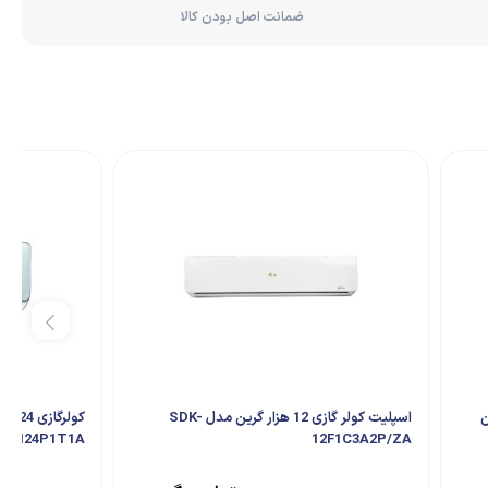
ضمانت اصل بودن کالا
گرین
اسپلیت کولر گازی 12 هزار گرین مدل SDK-
H24P1T1A
12F1C3A2P/ZA