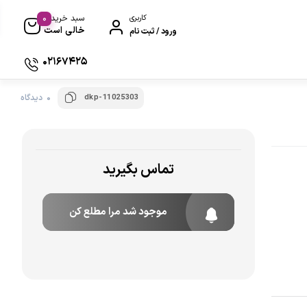
0
کاربری
سبد خرید
خالی است
ورود / ثبت نام
02167425
dkp-11025303
0 دیدگاه
تماس بگیرید
موجود شد مرا مطلع کن