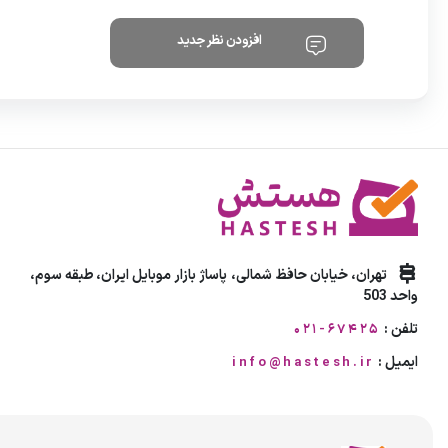
افزودن نظر جدید
تهران، خیابان حافظ شمالی، پاساژ بازار موبایل ایران، طبقه سوم،
واحد 503
تلفن :
021-67425
ایمیل :
info@hastesh.ir