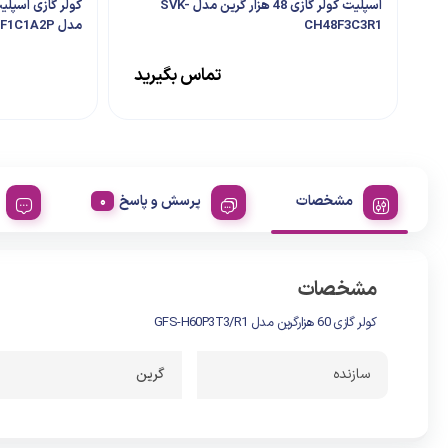
اسپلیت کولر گازی 48 هزار گرین مدل SVK-
CH48F3C3R1
مدل SDK-CH30F1C1A2P
تماس بگیرید
مشخصات
پرسش و پاسخ
مشخصات
کولر گازی 60 هزارگرین مدل GFS-H60P3T3/R1
سازنده
گرین