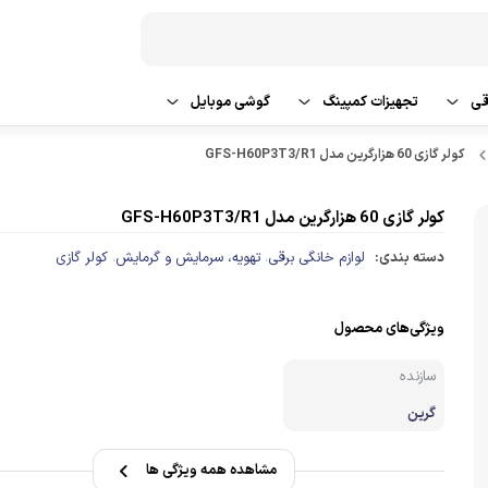
قی
تجهیزات کمپینگ
گوشی موبایل
کولر گازی 60 هزارگرین مدل GFS-H60P3T3/R1
 شو و نظافت
تراول ماگ
گوشی سامسونگ
یش و گرمایش
گوشی شیائومی
کولر گازی 60 هزارگرین مدل GFS-H60P3T3/R1
دسته بندی:
لوازم خانگی برقی
تهویه، سرمایش و گرمایش
کولر گازی
،
،
گوشی اپل
گوشی ردمی
ویژگی‌های محصول
سازنده
لوازم جانبی گوشی موبایل
گرین
مشاهده همه ویژگی ها