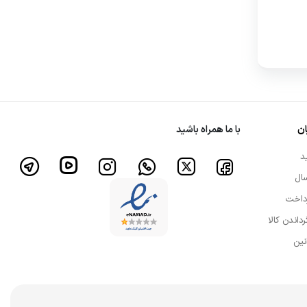
ن
با ما همراه باشید
د
ال
داخت
رداندن کالا
نین