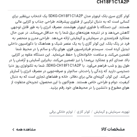
CH18F1C1A2P
کولر گازی سری بلک اینورتر مدل SDKG-CH18F1C1A2P یک انتخاب بی‌نظیر برای
کسانی است که به دنبال ترکیبی از فناوری پیشرفته، طراحی جذاب و کارایی عالی
هستند. این دستگاه با فناوری اینورتر هوشمند، مصرف انرژی را به طور قابل توجهی
کاهش می‌دهد و در نتیجه هزینه‌های برق شما را به حداقل می‌رساند، در عین حال
عملکرد قدرتمندی در سرمایش و گرمایش ارائه می‌دهد. طراحی مدرن و منحصر به
فرد در رنگ بلک، این کولر گازی را به یک عنصر شیک و هماهنگ با دکوراسیون داخلی
تبدیل کرده است. سیستم فیلتراسیون قوی، هوای پاک و سالم را در محیط شما
تضمین می‌کند، و سلامت خانواده‌تان را حفظ می‌نماید. این دستگاه علاوه بر کارایی
بالا، صدای کم و عملکرد بی‌صدا را نیز تضمین می‌کند، بنابراین آسایش و آرامش را در
طول روز و شب فراهم می‌آورد. با SDKG-CH18F1C1A2P، شما به تکنولوژی روز دنیا
دسترسی دارید که زندگی را راحت‌تر، سالم‌تر و صرفه‌جویی در مصرف انرژی را آسان‌تر
می‌کند. این کولر، گزینه‌ای عالی برای دفاتر، خانه و فضاهای تجاری است که به دنبال
کیفیت، دوام و طراحی خاص هستند. هم‌اکنون با این محصول، تجربه‌ای متفاوت از
هوای مطبوع و دلنشین را در محیط‌های خود رقم بزنید.
/
/
تهویه، سرمایش و گرمایش
کولر گازی
لوازم خانگی برقی
مشخصات کالا
مشاهده همه