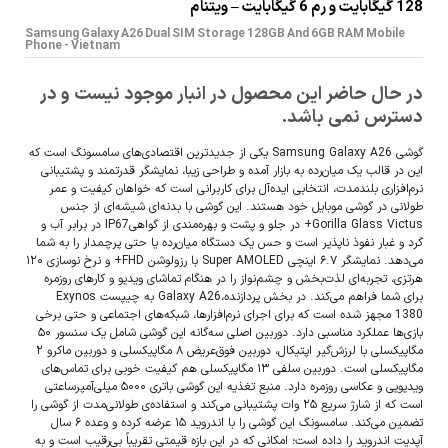
128 گیگابایت و رم 6 گیگابایت – ویتنام
Samsung Galaxy A26 Dual SIM Storage 128GB And 6GB RAM Mobile
Phone - Vietnam
در حال حاضر این محصول در انبار موجود نیست و در
دسترس نمی باشد.
گوشی Samsung Galaxy A26 یکی از جدیدترین اقتصادی‌های سامسونگ است که
این در قالب یک میان‌رده به بازار آمده و طراحی زیبا، نمایشگر قدرتمند و پشتیبانی
نرم‌افزاری بلندمدت، انتخابی ایده‌آل برای کاربرانی‌ است که خواهان کیفیت و عمر
طولانی در گوشی موبایل خود هستند. این گوشی با بدنه‌ای شیشه‌ای از جنس
Gorilla Glass Victus+ در جلو و پشت و بهره‌مندی از گواهیIP67 در برابر آب و
گرد و غبار نفوذ ناپذیر است و حس یک دستگاه میان‌رده یا حتی پرچمدار را به شما
می‌دهد. نمایشگر ۶.۷ اینچی Super AMOLED با رزولوشن FHD+ و نرخ نوسازی ۱۲۰
هرتزی، تجربه‌ای لذت‌بخش و چشم‌نواز را در هنگام تماشای ویدیو و کارهای روزمره
برای شما فراهم می‌کند. در بخش پردازنده،Galaxy A26 به چیپست Exynos
1380 مجهز شده است که برای اجرای نرم‌افزارها، شبکه‌های اجتماعی و حتی برخی
بازی‌ها عملکرد مناسبی دارد. دوربین اصلی سه‌گانه این گوشی شامل یک سنسور ۵۰
مگاپیکسلی با لرزش‌گیر اپتیکال، دوربین فوق‌عریض ۸ مگاپیکسلی و دوربین ماکرو ۲
مگاپیکسلی است. دوربین سلفی ۱۳ مگاپیکسلی هم کیفیت خوبی برای تماس‌های
ویدیویی و عکاسی روزمره دارد. منبع تغذیه این گوشی باتری ۵۰۰۰ میلی‌آمپرساعتی
است که از شارژ سریع ۲۵ وات پشتیبانی می‌کند و استفاده‌ی طولانی‌مدت از گوشی را
تضمین می‌کند. سامسونگ این گوشی را با اندروید ۱۵ عرضه کرده و وعده ۶ سال
آپدیت اندروید را داده است؛ امکانی که در این بازه قیمتی تقریباً بی‌رقیب است و به