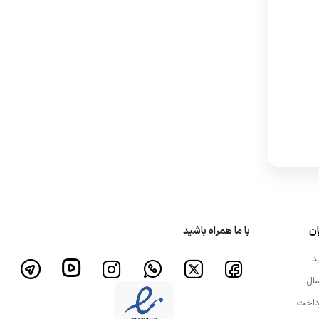
ن
با ما همراه باشید
د
ال
داخت