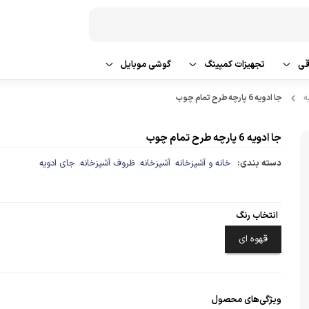
قی
تجهیزات کمپینگ
گوشی موبایل
ه
جا ادویه 6 پارچه طرح تمام چوب
 شو و نظافت
تراول ماگ
گوشی سامسونگ
یش و گرمایش
گوشی شیائومی
جا ادویه 6 پارچه طرح تمام چوب
دسته بندی:
خانه و آشپزخانه
آشپزخانه
ظروف آشپزخانه
جای ادویه
،
،
،
گوشی اپل
گوشی ردمی
انتخاب رنگ
لوازم جانبی گوشی موبایل
قهوه ای
ویژگی‌های محصول