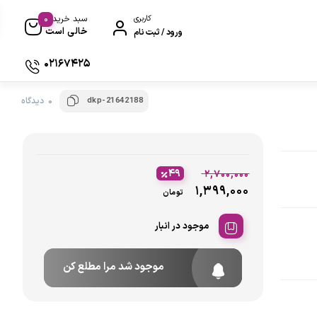
0
کاربری
سبد خرید
خالی است
ورود / ثبت نام
02167425
dkp-21642188
0 دیدگاه
۴۹
۲,۷۰۰,۰۰۰
۱,۳۹۹,۰۰۰
تومان
موجود در انبار
موجود شد مرا مطلع کن