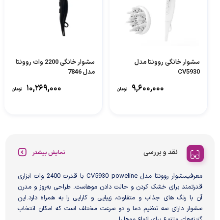
سشوار خانگی روونتا مدل
سشوار خانگی 2200 وات روونتا
CV5930
مدل 7846
۱۰,۲۶۹,۰۰۰
۹,۶۰۰,۰۰۰
تومان
تومان
نقد و بررسی
نمایش بیشتر
معرفیسشوار روونتا مدل CV5930 poweline با قدرت 2400 وات ابزاری
قدرتمند برای خشک کردن و حالت دادن موهاست. طراحی به‌روز و مدرن
آن با رنگ های جذاب و متفاوت، زیبایی و کارایی را به همراه دارد.این
سشوار دارای سه تنظیم دما و دو سرعت مختلف است که امکان انتخاب
گزینه‌های متنوع برای انواع موها را...