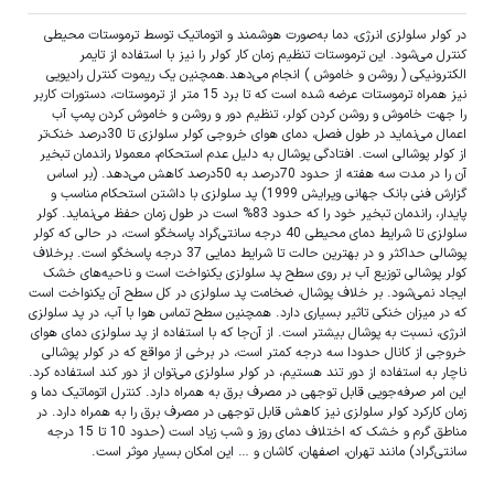
در کولر سلولزی انرژی، دما به‌صورت هوشمند و اتوماتیک توسط ترموستات محیطی
کنترل می‌شود. این ترموستات تنظیم زمان کار کولر را نیز با استفاده از تایمر
الکترونیکی ( روشن و خاموش ) انجام می‌دهد.همچنین یک ریموت کنترل رادیویی
نیز همراه ترموستات عرضه شده است که تا برد 15 متر از ترموستات، دستورات کاربر
را جهت خاموش و روشن کردن کولر، تنظیم دور و روشن و خاموش کردن پمپ آب
اعمال می‌نماید در طول فصل، دمای هوای خروجی کولر سلولزی تا 30درصد خنک‌تر
از کولر پوشالی است. افتادگی پوشال به دلیل عدم استحکام، معمولا راندمان تبخیر
آن را در مدت سه هفته از حدود 70درصد به 50درصد کاهش می‌دهد. (بر اساس
گزارش فنی بانک جهانی ویرایش 1999) پد سلولزی با داشتن استحکام مناسب و
پایدار، راندمان تبخیر خود را که حدود 83% است در طول زمان حفظ می‌نماید. کولر
سلولزی تا شرایط دمای محیطی 40 درجه سانتی‌گراد پاسخگو است، در حالی که کولر
پوشالی حداکثر و در بهترین حالت تا شرایط دمایی 37 درجه پاسخگو ‌است. برخلاف
کولر پوشالی توزیع آب بر روی سطح پد سلولزی یکنواخت است و ناحیه‌های خشک
ایجاد نمی‌شود. بر خلاف پوشال، ضخامت پد سلولزی در کل سطح آن یکنواخت است
که در میزان خنکی تاثیر بسیاری دارد. همچنین سطح تماس هوا با آب، در پد سلولزی
انرژی، نسبت به پوشال بیشتر است. از آن‌جا که با استفاده از پد سلولزی دمای هوای
خروجی از کانال حدودا سه درجه کمتر است، در برخی از مواقع که در کولر پوشالی
ناچار به استفاده از دور تند هستیم، در کولر سلولزی می‌توان از دور کند استفاده کرد.
این امر صرفه‌جویی قابل توجهی در مصرف برق به همراه دارد. کنترل اتوماتیک دما و
زمان کارکرد کولر سلولزی نیز کاهش قابل توجهی در مصرف برق را به همراه دارد. در
مناطق گرم و خشک که اختلاف دمای روز و شب زیاد است (حدود 10 تا 15 درجه
سانتی‌گراد) مانند تهران، اصفهان، کاشان و … این امکان بسیار موثر است.