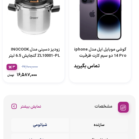
گوشی موبایل اپل مدل iphone
زودپز دسینی مدل INOCOOK
14 Pro دو سیم کارت ظرفیت
ZL10001-PL گنجایش 6.5 لیتر
256 گیگابایت و رم 6 گیگابایت
تماس بگیرید
۱۷,۱۰۰,۰۰۰
۳
۱۶,۵۸۷,۰۰۰
تومان
مشخصات
نمایش بیشتر
سازنده
شیائومی