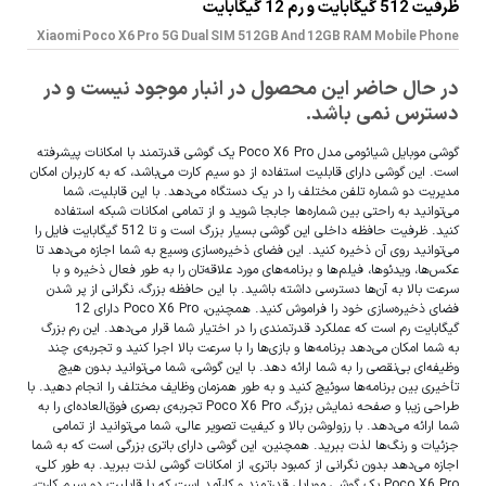
ظرفیت 512 گیگابایت و رم 12 گیگابایت
Xiaomi Poco X6 Pro 5G Dual SIM 512GB And 12GB RAM Mobile Phone
در حال حاضر این محصول در انبار موجود نیست و در
دسترس نمی باشد.
گوشی موبایل شیائومی مدل Poco X6 Pro یک گوشی قدرتمند با امکانات پیشرفته
است. این گوشی دارای قابلیت استفاده از دو سیم کارت می‌باشد، که به کاربران امکان
مدیریت دو شماره تلفن مختلف را در یک دستگاه می‌دهد. با این قابلیت، شما
می‌توانید به راحتی بین شماره‌ها جابجا شوید و از تمامی امکانات شبکه استفاده
کنید. ظرفیت حافظه داخلی این گوشی بسیار بزرگ است و تا 512 گیگابایت فایل را
می‌توانید روی آن ذخیره کنید. این فضای ذخیره‌سازی وسیع به شما اجازه می‌دهد تا
عکس‌ها، ویدئوها، فیلم‌ها و برنامه‌های مورد علاقه‌تان را به طور فعال ذخیره و با
سرعت بالا به آن‌ها دسترسی داشته باشید. با این حافظه بزرگ، نگرانی از پر شدن
فضای ذخیره‌سازی خود را فراموش کنید. همچنین، Poco X6 Pro دارای 12
گیگابایت رم است که عملکرد قدرتمندی را در اختیار شما قرار می‌دهد. این رم بزرگ
به شما امکان می‌دهد برنامه‌ها و بازی‌ها را با سرعت بالا اجرا کنید و تجربه‌ی چند
وظیفه‌ای بی‌نقصی را به شما ارائه دهد. با این گوشی، شما می‌توانید بدون هیچ
تأخیری بین برنامه‌ها سوئیچ کنید و به طور همزمان وظایف مختلف را انجام دهید. با
طراحی زیبا و صفحه نمایش بزرگ، Poco X6 Pro تجربه‌ی بصری فوق‌العاده‌ای را به
شما ارائه می‌دهد. با رزولوشن بالا و کیفیت تصویر عالی، شما می‌توانید از تمامی
جزئیات و رنگ‌ها لذت ببرید. همچنین، این گوشی دارای باتری بزرگی است که به شما
اجازه می‌دهد بدون نگرانی از کمبود باتری، از امکانات گوشی لذت ببرید. به طور کلی،
Poco X6 Pro یک گوشی موبایل قدرتمند و کارآمد است که با قابلیت دو سیم کارت،